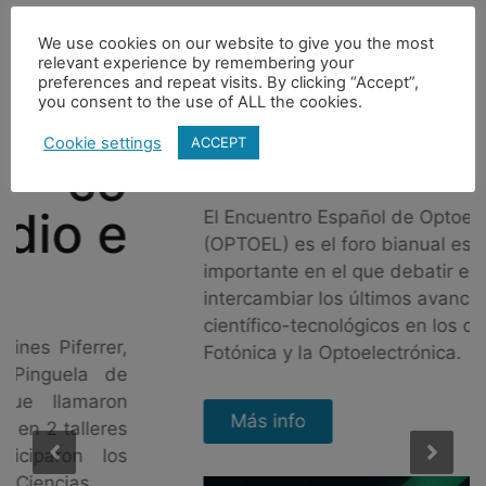
Últimas noticias
We use cookies on our website to give you the most
relevant experience by remembering your
preferences and repeat visits. By clicking “Accept”,
30 junio 2021| Evento Online
you consent to the use of ALL the cookies.
OPTOEL 2021
Cookie settings
ACCEPT
El Encuentro Español de Optoelectrónica
(OPTOEL) es el foro bianual español más
importante en el que debatir e
intercambiar los últimos avances
científico-tecnológicos en los campos de la
Fotónica y la Optoelectrónica.
Más info