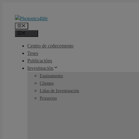
Saltar
ao
contido
Menú
Menú
Centro de coñecemento
Teses
Publicacións
Investigación
Equipamento
Clientes
Liñas de Investigación
Proxectos