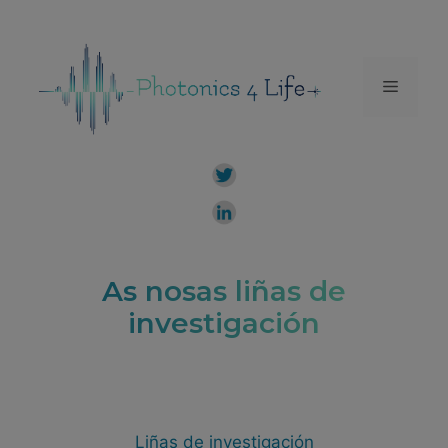
Saltar
ao
contido
Menú
As nosas liñas de
investigación
Liñas de investigación