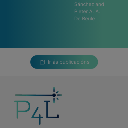
Sánchez and
Pieter A. A.
De Beule
Ir ás publicacións