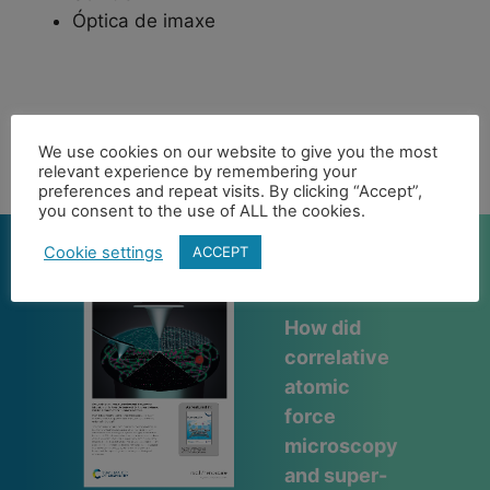
Óptica de imaxe
Algunhas das nosas
We use cookies on our website to give you the most
publicacións
relevant experience by remembering your
preferences and repeat visits. By clicking “Accept”,
you consent to the use of ALL the cookies.
Cookie settings
ACCEPT
How did
r
correlative
atomic
force
microscopy
h
and super-