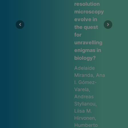
resolution
d
microscopy
evolve in
the quest
for
unravelling
enigmas in
biology?
Adelaide
Miranda, Ana
I. Gómez-
Varela,
Andreas
Stylianou,
Liisa M.
Hirvonen,
Humberto